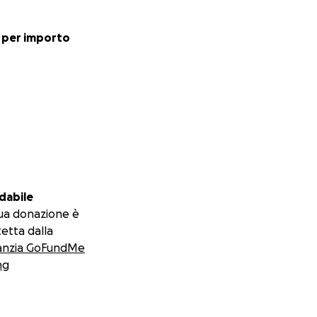
 per importo
dabile
ua donazione è
etta dalla
anzia GoFundMe
ng