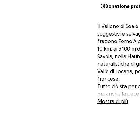
Donazione pro
Il Vallone di Sea 
suggestivi e selva
frazione Forno Alp
10 km, ai 3.100 m 
Savoia, nella Hau
naturalistiche di 
Valle di Locana, po
francese.
Tutto ciò sta per 
ma anche la pace 
tutela paesaggisti
Mostra di più
protette.
Ci riferiamo all’a
sindaco e l’Unione
viabilità secondar
strada che attrave