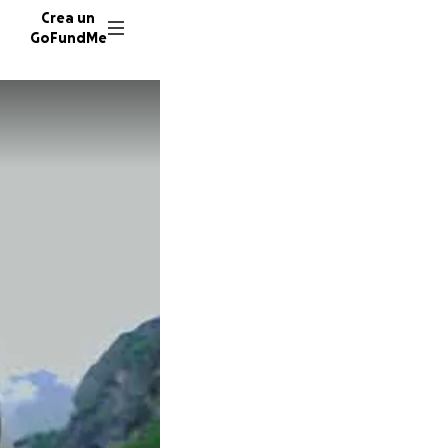
Crea un
GoFundMe
V
232 don