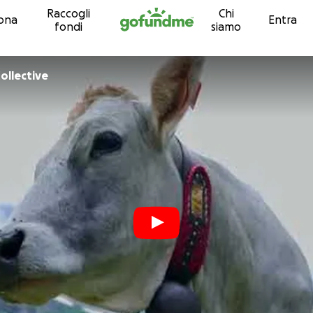
Raccogli
Chi
Vai al contenuto
ona
Entra
fondi
siamo
llective