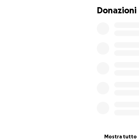
numerose. Rivolgen
Donazioni
effettivo alla st
aiuta l’economia de
questa strada è i
interventi simili.
affermando che l’
della L.R. 09.08.1
non positiva sotto
espresso nel pare
Tecnico regionale 
Protezione Civile, 
L'associazione am
legittimata a chie
Il WorkLess Collec
questo ricorso. Ne
dell’aiuto di tutti
I piccoli paesi in
territorio senza 
Mostra tutto