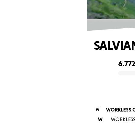
SALVIA
6.772
0% complete
WORKLESS Co
W
W
WORKLESS C