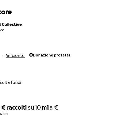
sibilità locali vengano ascoltate, che i pericoli progettuali 
che questa strada non venga costruita. Sea dev’essere salva
tore
Collective
ore
Ambiente
Donazione protetta
ccolta fondi
 €
raccolti
su
10 mila €
zioni