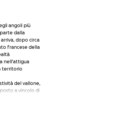
egli angoli più
 parte dalla
arriva, dopo circa
ento francese della
ealtà
a nell'attigua
 territorio
ività del vallone,
posto a vincolo di
cie arboree
4. Con questa il
lizzazione di
significa una
l caso sono