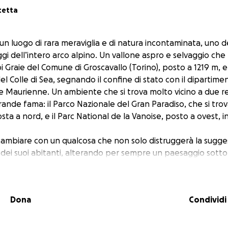
tetta
è un luogo di rara meraviglia e di natura incontaminata, uno d
ggi dell’intero arco alpino. Un vallone aspro e selvaggio che
i Graie del Comune di Groscavallo (Torino), posto a 1219 m, e 
del Colle di Sea, segnando il confine di stato con il dipartim
te Maurienne. Un ambiente che si trova molto vicino a due r
grande fama: il Parco Nazionale del Gran Paradiso, che si trov
sta a nord, e il Parc National de la Vanoise, posto a ovest, in
cambiare con un qualcosa che non solo distruggerà la suggest
dei suoi abitanti, alterando per sempre un paesaggio sotto
co ambientale ai sensi del D.Lgs 22.01.2021 e custode di spe
utorizzazione n. 2/2024 del comune di Groscavallo del 15/11/202
Dona
Condividi
 Montana Alpi Graie hanno autorizzato il progetto per la rea
ia minore di accesso all’alpeggio Gias Balma Massiet. Questo 
rserà il vallone fino all’alpeggio. Le problematicità legate a