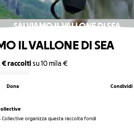
SALVIAMO IL VALLONE DI SEA
MO IL VALLONE DI SEA
 €
raccolti
su
10 mila €
Dona
Condividi
llective
ollective organizza questa raccolta fondi