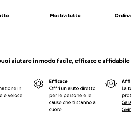
utto
Mostra tutto
Ordina
 puoi aiutare in modo facile, efficace e affidabile
Efficace
Affi
nazione in
Offri un aiuto diretto
La t
e e veloce
per le persone e le
prot
cause che ti stanno a
Gar
cuore
Givi