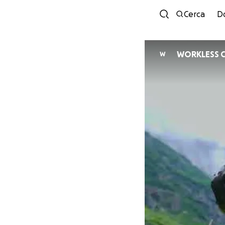
Cerca
D
WORKLESS Co
W