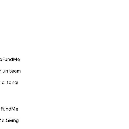
GoFundMe
n un team
 di fondi
GoFundMe
e Giving