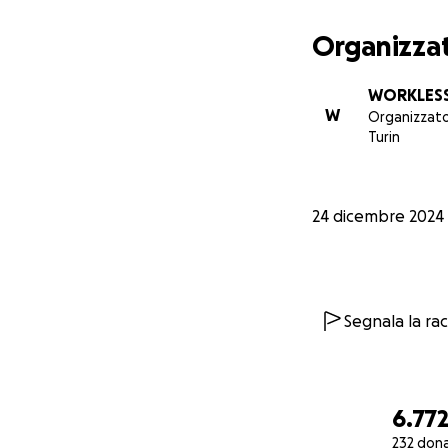
ricorso, che le sen
considerazione e 
Organizza
WORKLESS 
W
Organizzat
Turin
24 dicembre 2024
Segnala la ra
6.772
232 dona