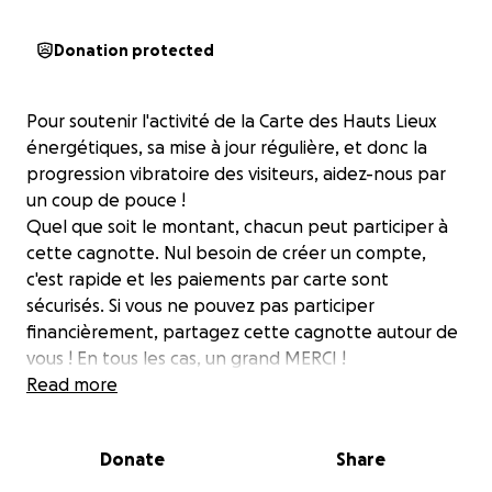
Donation protected
Pour soutenir l'activité de la Carte des Hauts Lieux
énergétiques, sa mise à jour régulière, et donc la
progression vibratoire des visiteurs, aidez-nous par
un coup de pouce !
Quel que soit le montant, chacun peut participer à
cette cagnotte. Nul besoin de créer un compte,
c'est rapide et les paiements par carte sont
sécurisés. Si vous ne pouvez pas participer
financièrement, partagez cette cagnotte autour de
vous ! En tous les cas, un grand MERCI !
Read more
Cette carte est une compilation d'informations
provenant des sources les plus diverses (vidéos,
Donate
Share
renseignements, ouvrages). Nous ne sommes pas
engagés sur la véracité des éléments décrits et