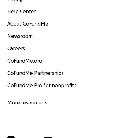
Help Center
About GoFundMe
Newsroom
Careers
GoFundMe.org
GoFundMe Partnerships
GoFundMe Pro for nonprofits
More resources