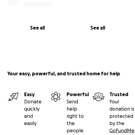
See all
See all
Your easy, powerful, and trusted home for help
Easy
Powerful
Trusted
Donate
Send
Your
quickly
help
donation is
and
right to
protected
easily
the
by the
people
GoFundMe