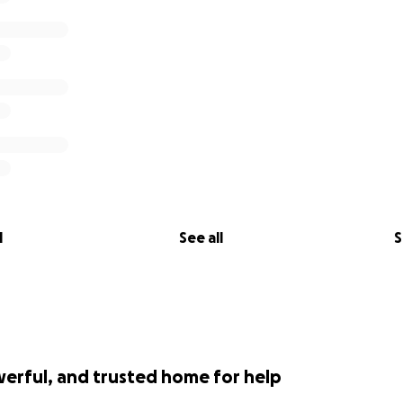
l
See all
S
werful, and trusted home for help