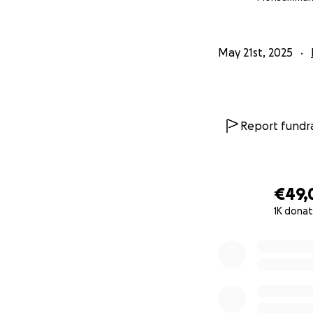
May 21st, 2025
Report fundra
€49,
1K donat
0% complete