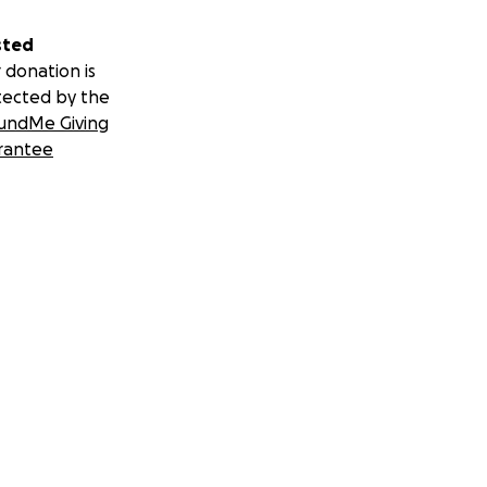
sted
 donation is
tected by the
undMe Giving
rantee