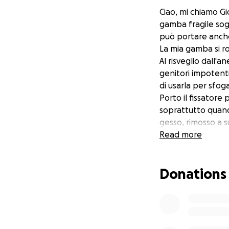
Ciao, mi chiamo Gi
gamba fragile sogg
può portare anche
La mia gamba si ro
Al risveglio dall'a
genitori impotent
di usarla per sfog
Porto il fissatore
soprattutto quando
gesso, rimosso a s
Speravo finalment
Read more
tutore per tutta l
poco: solo dopo 20
Donations
Mi sento crollare
dice che dovrò risu
avere nessuna gar
Le persone mi dic
vita è come un rin