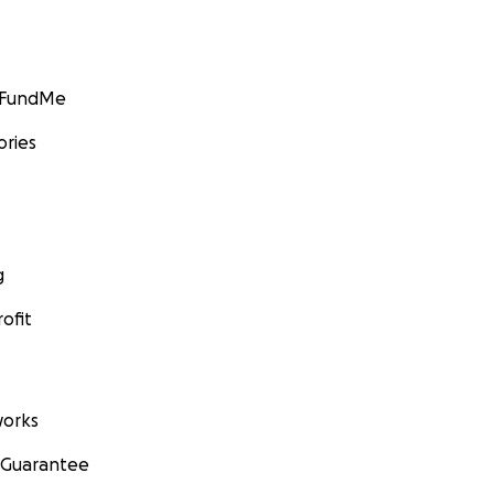
GoFundMe
ories
g
ofit
orks
 Guarantee