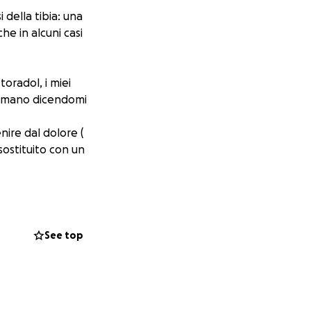
 della tibia: una
he in alcuni casi
toradol, i miei
a mano dicendomi
nire dal dolore (
sostituito con un
rtare comunque il
oppo dura molto
 mio ortopedico mi
See top
nni e il tutto senza
ramente a terra.
 è così. Per me la
lzare, ma credetemi