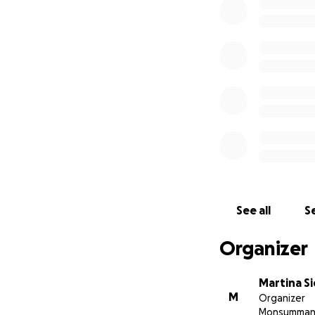
se vi dico che que
crollato.
Intanto mia madre 
maniera definitiva
metodo in Italia (
Volete sapere cos
Mi sembra di non 
perduto arriva la 
La risposta arriva
occhi: l'intervent
quella somma, anch
Mi sento speranzo
Non mi sembra ver
See all
Se
senza tutore e so
sono io: Giovanni 
Organizer
Martina Si
M
Organizer
Monsumman