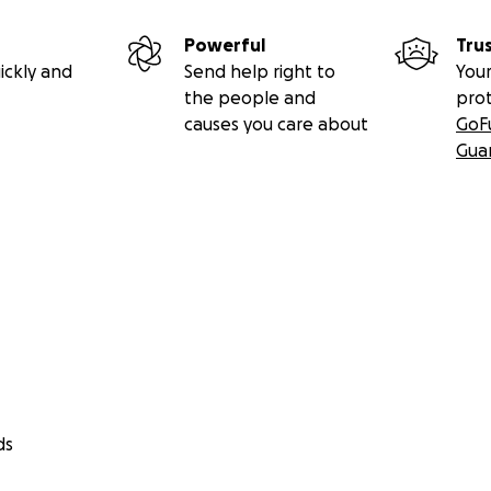
Powerful
Tru
ickly and
Send help right to
Your
the people and
pro
causes you care about
GoF
Gua
ds