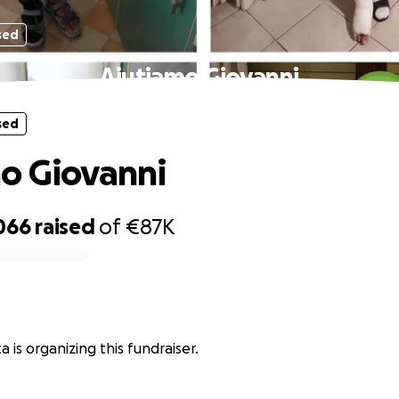
sed
Aiutiamo Giovanni
sed
o Giovanni
066
raised
of
€87K
a is organizing this fundraiser.