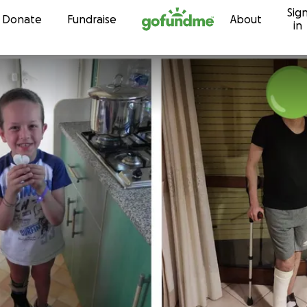
Sig
Skip to content
Donate
Fundraise
About
in