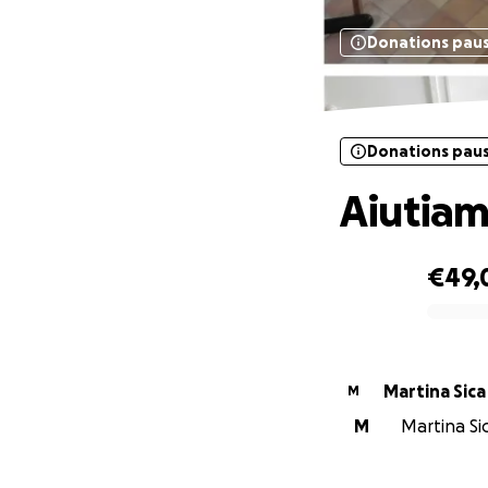
Donations pau
Donations pau
Aiutiam
€49,
0% complete
Martina Sica
M
M
Martina Sic