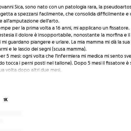
ovanni Sica, sono nato con un patologia rara, la pseudoartosi
etta a spezzarsi facilmente, che consolida difficilmente e c
 all'amputazione dell'arto.
mpe per la prima volta a 16 anni, mi applicano un fissatore.
nestesia il dolore è insopportabile, nonostante la morfina e il 
i mi guardano piangere e urlare. La mia mamma mi dà la su
armi e le lascio dei segni (scusa mamma).
 per 5 mesi: ogni volta che l'infermiera mi medica mi sento sve
 tocca i perni posti nel tallone). Dopo 5 mesi il fissatore è 
ua volta dopo altri due mesi.
e di aver risolto il mio problema, anche se avrei dovuto po
a vita (e mi andava benissimo così), ma la mia felicità purtr
 giorni la gamba si spezza di nuovo.
 il mondo addosso, cerco di riprendermi subito, ma quando il
1K
bire un altro intervento, portare il fissatore per circa due a
anzia che la gamba non si spezzi un'altra volta, mi sento ve
ono spesso che sono una persona forte e positiva, non so se
g: per nove secondi puoi piangere, ma al decimo ti devi ria