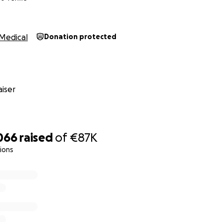
Medical
Donation protected
iser
066
raised
of
€87K
ions