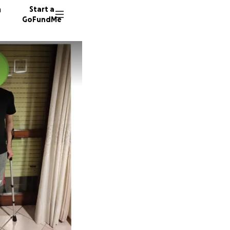
n
Start a
GoFundMe