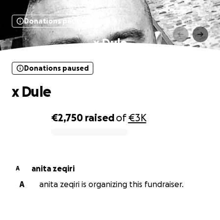
Donations paused
x Dule
Donations paused
x Dule
€2,750
raised
of
€3K
0% complete
anita zeqiri
A
A
anita zeqiri is organizing this fundraiser.