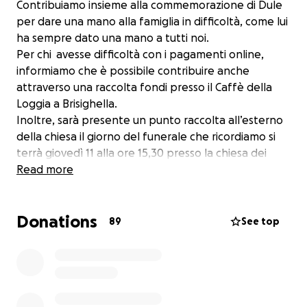
Contribuiamo insieme alla commemorazione di Dule
per dare una mano alla famiglia in difficoltà, come lui
ha sempre dato una mano a tutti noi.
Per chi avesse difficoltà con i pagamenti online,
informiamo che è possibile contribuire anche
attraverso una raccolta fondi presso il C
affè della
Loggia a Brisighella.
Inoltre, sarà presente un punto raccolta all’esterno
della chiesa il giorno del funerale che ricordiamo si
terrà giovedì 11 alla ore 15,30 presso la chiesa dei
frati a Brisighella.
Read more
Donations
89
See top