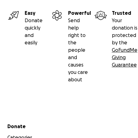
Easy
Powerful
Trusted
Donate
Send
Your
quickly
help
donation is
and
right to
protected
easily
the
by the
people
GoFundMe
and
Giving
causes
Guarantee
you care
about
Secondary menu
Donate
Categories