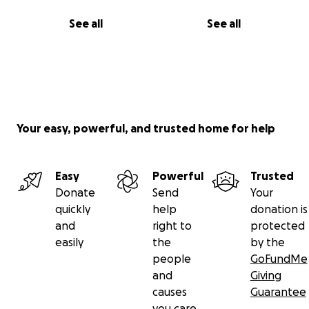
See all
See all
Your easy, powerful, and trusted home for help
Easy
Powerful
Trusted
Donate
Send
Your
quickly
help
donation is
and
right to
protected
easily
the
by the
people
GoFundMe
and
Giving
causes
Guarantee
you care