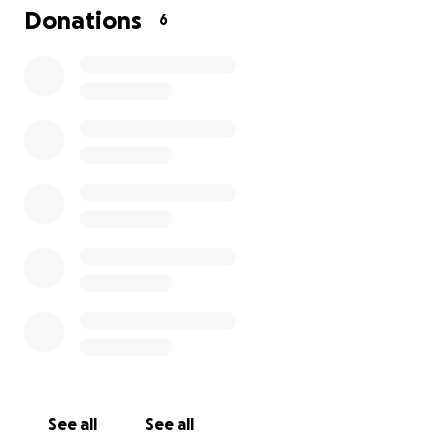
Donations
6
Muito Mais do que Música
Além dos concertos, o Trafaria Bluegrass oferece
uma programação paralela diversificada, com
destaque para:
Masterclasses de instrumentos tradicionais como
banjo, bandolim, violino e guitarra;
Oficinas de dança Clogging;
Momentos musicais espontâneos de rua;
Gastronomia local e jogos tradicionais;
Peddy papers e animações de rua;
Workshops ecológicos e ambientais;
Visitas guiadas aos principais monumentos da
Trafaria, em parceria com o Centro de Arqueologia
de Almada.
O festival é gratuito e aberto a todas as idades,
See all
See all
sendo uma iniciativa da associação local Recreios