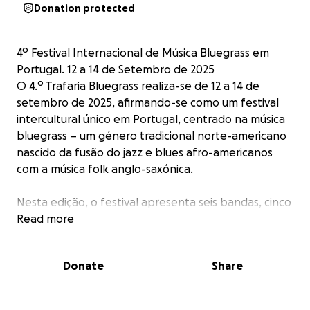
Donation protected
4º Festival Internacional de Música Bluegrass em
Portugal. 12 a 14 de Setembro de 2025
O 4.º Trafaria Bluegrass realiza-se de 12 a 14 de
setembro de 2025, afirmando-se como um festival
intercultural único em Portugal, centrado na música
bluegrass – um género tradicional norte-americano
nascido da fusão do jazz e blues afro-americanos
com a música folk anglo-saxónica.
Nesta edição, o festival apresenta seis bandas, cinco
internacionais e uma portuguesa, com destaque
Read more
para a fusão do bluegrass com outros estilos
musicais. Como sempre, as jam sessions, que reúnem
Donate
Share
músicos de diferentes partes do mundo num
ambiente de partilha e comunhão musical, serão
uma das imagens de marca do evento.