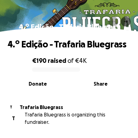
4.º Edição - Trafaria Bluegrass
4.º Edição - Trafaria Bluegrass
€190
raised
of
€4K
0% complete
Donate
Share
Trafaria Bluegrass
T
Trafaria Bluegrass is organizing this
T
fundraiser.