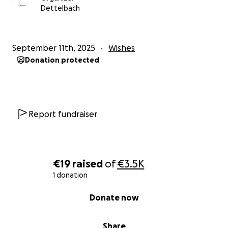
Dettelbach
reicht!
September 11th, 2025
Wishes
Donation protected
Report fundraiser
€19
raised
of
€3.5K
1 donation
0% complete
Donate now
Share