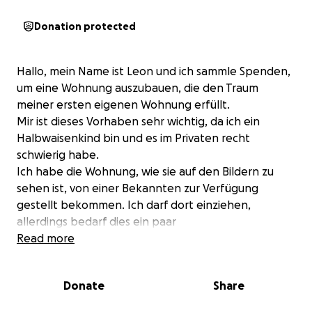
Donation protected
Hallo, mein Name ist Leon und ich sammle Spenden,
um eine Wohnung auszubauen, die den Traum
meiner ersten eigenen Wohnung erfüllt.
Mir ist dieses Vorhaben sehr wichtig, da ich ein
Halbwaisenkind bin und es im Privaten recht
schwierig habe.
Ich habe die Wohnung, wie sie auf den Bildern zu
sehen ist, von einer Bekannten zur Verfügung
gestellt bekommen. Ich darf dort einziehen,
allerdings bedarf dies ein paar
Renovierungsmaßnahmen.
Read more
Die Vermieterin ist gerade dabei eine Heizung
einzubauen, da in dem Haus noch nie eine Heizung
Donate
Share
war. Des Weiteren müssen Bad und Küche mit dem
gesamten Wasserlauf installiert werden. Die