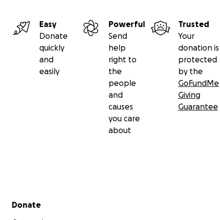
Easy
Powerful
Trusted
Donate
Send
Your
quickly
help
donation is
and
right to
protected
easily
the
by the
people
GoFundMe
and
Giving
causes
Guarantee
you care
about
Secondary menu
Donate