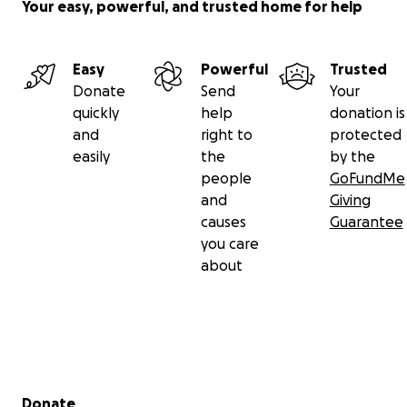
Your easy, powerful, and trusted home for help
Easy
Powerful
Trusted
Donate
Send
Your
quickly
help
donation is
and
right to
protected
easily
the
by the
people
GoFundMe
and
Giving
causes
Guarantee
you care
about
Secondary menu
Donate