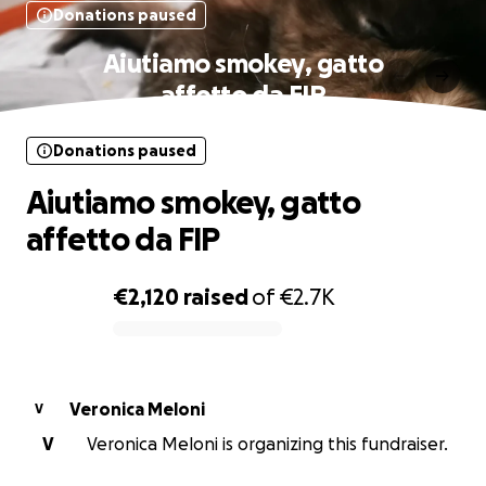
Donations paused
Aiutiamo smokey, gatto
affetto da FIP
Donations paused
Aiutiamo smokey, gatto
affetto da FIP
€2,120
raised
of
€2.7K
0% complete
Veronica Meloni
V
V
Veronica Meloni is organizing this fundraiser.