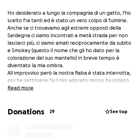
Ho desiderato a lungo la compagnia di un gatto, l'ho
scelto fra tanti ed è stato un vero colpo di fulmine.
Anche se ci trovavamo agli estremi opposti della
Sardegna ci siamo incontrati a metà strada per non
lasciarci più, ci siamo amati reciprocamente da subito
e Smokey (questo il nome che gli ho dato per la
colorazione del suo mantello) in breve tempo è
diventato la mia ombra.
All improvviso però la nostra fiaba è stata interrotta,
poche settimane fa il mio adorato micino ha iniziato
a stare poco bene, a dimagrire e ad essere apatico e
Read more
dopo vari consulti ed esami la diagnosi di FIP
(peritonite infettiva felina) si è abbattuta come un
Donations
macigno su di noi. Per la Fip non c è una vera cura, né
29
See top
esiste solo una sperimentale che sta dando buoni
risultati ma è costosissima!
Io farò il possibile perché non posso e non voglio