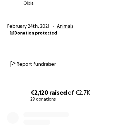
Meloni Veronica
Olbia
February 24th, 2021
Animals
Donation protected
Report fundraiser
€2,120
raised
of
€2.7K
29 donations
0% complete