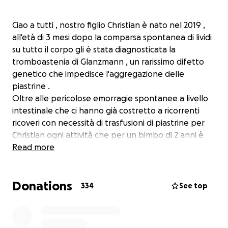
Ciao a tutti , nostro figlio Christian è nato nel 2019 ,
all'età di 3 mesi dopo la comparsa spontanea di lividi
su tutto il corpo gli è stata diagnosticata la
tromboastenia di Glanzmann , un rarissimo difetto
genetico che impedisce l'aggregazione delle
piastrine .
Oltre alle pericolose emorragie spontanee a livello
intestinale che ci hanno già costretto a ricorrenti
ricoveri con necessità di trasfusioni di piastrine per
Christian ogni attività che per un bimbo di 2 anni è
normale lo espone al rischio di finire in ospedale ,
Read more
microtraumi alle caviglie comportano dolore
gonfiore e impossibilità di camminare liberamente
Donations
ed è continuamente pieno di lividi .
334
See top
Per poterlo sorvegliare continuamente la mamma
non lavora e io faccio il possibile per non fargli
mancare niente , ma più avanti avrà bisogno di