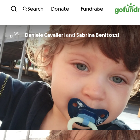
Skip to content
Search
Donate
Fundraise
Daniele Cavalleri
and
Sabrina Benitozzi
D