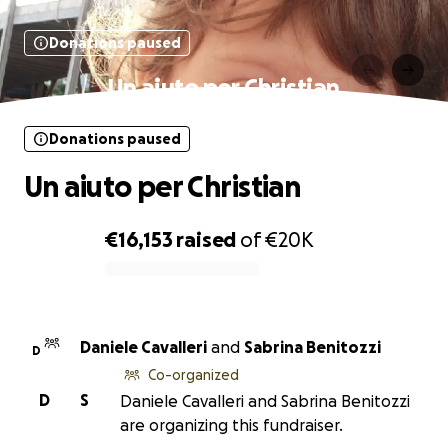
Donations paused
Un aiuto per Christian
Donations paused
Un aiuto per Christian
€16,153
raised
of
€20K
0% complete
Daniele Cavalleri
and
Sabrina Benitozzi
D
Co-organized
D
S
Daniele Cavalleri and Sabrina Benitozzi
are organizing this fundraiser.