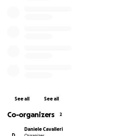
supporto soprattutto psicologico per via della sua
diversità e fragilità gli saranno precluse molte attività
ricreative che per un bambino sono la normalità
della vita .
Guardando al futuro gli sarà difficile svolgere
impieghi manuali pesanti e sto cercando di
raccogliere fondi per affrontare tutte le spese
sanitarie e scolastiche che dovremo sostenere per
potergli dare una vita quasi normale.
Un grazie di cuore a chi ci aiuterà
See all
See all
Co-organizers
2
Daniele Cavalleri
D
Organizer